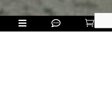



Durendale neemt je mee op reis
Naar historische locaties in West-Europa