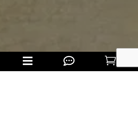



Durendale, uw taxi voor de regio Leiden
Wij zijn gevestigd in Leiderdorp en leveren taxidiensten vanuit
de Leidse Regio.
Je kunt ons bellen of sms-en op 06-13618832 of mailen naar