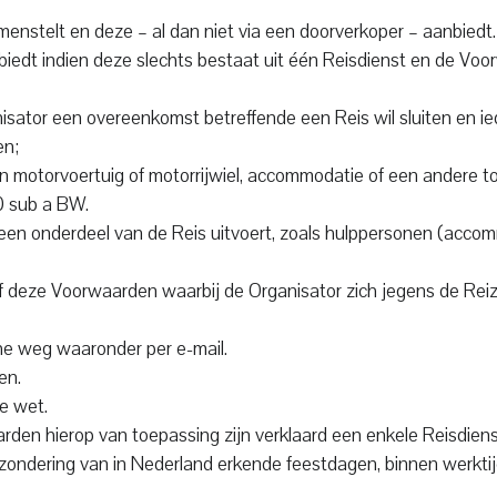
menstelt en deze – al dan niet via een doorverkoper – aanbiedt
edt indien deze slechts bestaat uit één Reisdienst en de Voo
isator een overeenkomst betreffende een Reis wil sluiten en i
en;
 motorvoertuig of motorrijwiel, accommodatie of een andere toe
00 sub a BW.
e een onderdeel van de Reis uitvoert, zoals hulppersonen (acc
 deze Voorwaarden waarbij de Organisator zich jegens de Reizi
che weg waaronder per e-mail.
en.
e wet.
arden hierop van toepassing zijn verklaard een enkele Reisdiens
tzondering van in Nederland erkende feestdagen, binnen werktij