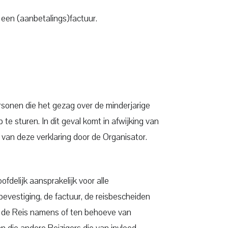
 een (aanbetalings)factuur.
personen die het gezag over de minderjarige
 sturen. In dit geval komt in afwijking van
 van deze verklaring door de Organisator.
delijk aansprakelijk voor alle
 bevestiging, de factuur, de reisbescheiden
ie de Reis namens of ten behoeve van
n die andere Reizigers die van invloed