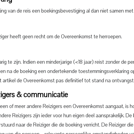
ing van de reis een boekingsbevestiging al dan niet samen met
eiziger heeft geen recht om de Overeenkomst te herroepen.
rig te zijn. Indien een minderjarige (<18 jaar) reist zonder de 
n na de boeking een ondertekende toestemmingsverklaring op te
 artikel de Overeenkomst pas definitief tot stand na ontvangst
zigers & communicatie
en of meer andere Reizigers een Overeenkomst aangaat, is hoof
ndere Reizigers zijn ieder voor hun eigen deel aansprakelijk. De
stuurd naar de Reiziger die de boeking verricht. De Reiziger d
ng van die persoon – relevante persoonlijke omstandigheden va