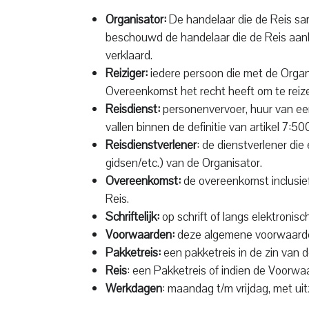
Organisator:
De handelaar die de Reis sa
beschouwd de handelaar die de Reis aanbi
verklaard.
Reiziger:
iedere persoon die met de Organ
Overeenkomst het recht heeft om te reiz
Reisdienst:
personenvervoer, huur van een
vallen binnen de definitie van artikel 7:5
Reisdienstverlener
: de dienstverlener di
gidsen/etc.) van de Organisator.
Overeenkomst:
de overeenkomst inclusief
Reis.
Schriftelijk:
op schrift of langs elektronis
Voorwaarden:
deze algemene voorwaard
Pakketreis:
een pakketreis in de zin van d
Reis
: een Pakketreis of indien de Voorwa
Werkdagen
: maandag t/m vrijdag, met ui