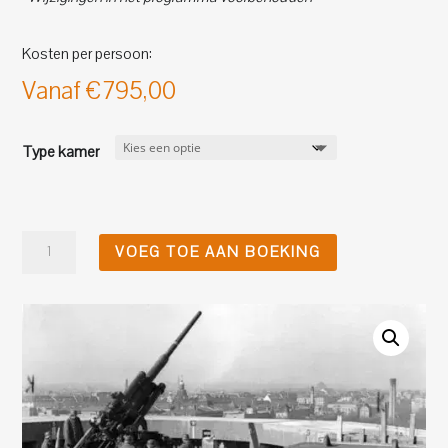
Kosten per persoon:
Vanaf
€
795,00
Type kamer
5-
VOEG TOE AAN BOEKING
daagse
Berlijn
'33-
'45
&
Seelower
Hohe