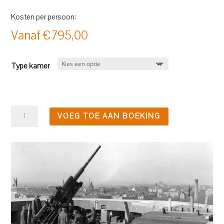
Kosten per persoon:
Vanaf
€
795,00
Type kamer
5-
VOEG TOE AAN BOEKING
daagse
Berlijn
'33-
'45
&
Seelower
Hohe
aantal