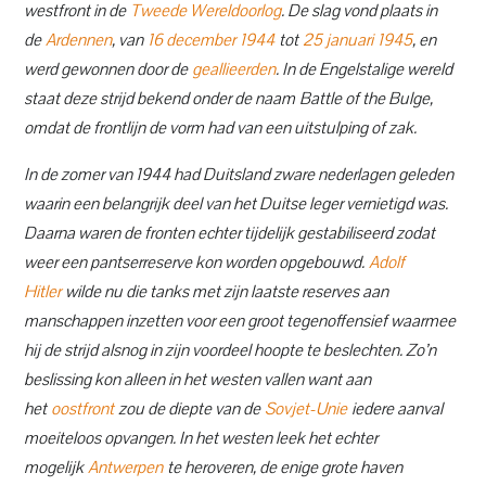
westfront in de
Tweede Wereldoorlog
. De slag vond plaats in
de
Ardennen
, van
16 december
1944
tot
25 januari
1945
, en
werd gewonnen door de
geallieerden
. In de Engelstalige wereld
staat deze strijd bekend onder de naam Battle of the Bulge,
omdat de frontlijn de vorm had van een uitstulping of zak.
In de zomer van 1944 had Duitsland zware nederlagen geleden
waarin een belangrijk deel van het Duitse leger vernietigd was.
Daarna waren de fronten echter tijdelijk gestabiliseerd zodat
weer een pantserreserve kon worden opgebouwd.
Adolf
Hitler
wilde nu die tanks met zijn laatste reserves aan
manschappen inzetten voor een groot tegenoffensief waarmee
hij de strijd alsnog in zijn voordeel hoopte te beslechten. Zo’n
beslissing kon alleen in het westen vallen want aan
het
oostfront
zou de diepte van de
Sovjet-Unie
iedere aanval
moeiteloos opvangen. In het westen leek het echter
mogelijk
Antwerpen
te heroveren, de enige grote haven