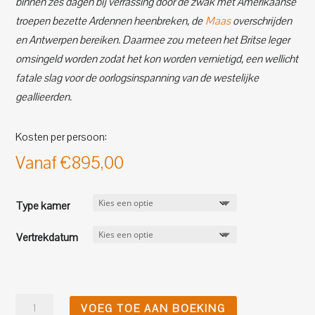
binnen zes dagen bij verrassing door de zwak met Amerikaanse
troepen bezette Ardennen heenbreken, de
Maas
overschrijden
en Antwerpen bereiken. Daarmee zou meteen het Britse leger
omsingeld worden zodat het kon worden vernietigd, een wellicht
fatale slag voor de oorlogsinspanning van de westelijke
geallieerden.
Kosten per persoon:
Vanaf
€
895,00
Type kamer
Vertrekdatum
5-
VOEG TOE AAN BOEKING