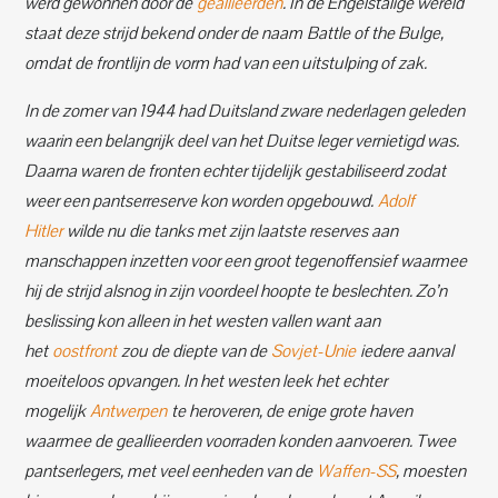
werd gewonnen door de
geallieerden
. In de Engelstalige wereld
staat deze strijd bekend onder de naam Battle of the Bulge,
omdat de frontlijn de vorm had van een uitstulping of zak.
In de zomer van 1944 had Duitsland zware nederlagen geleden
waarin een belangrijk deel van het Duitse leger vernietigd was.
Daarna waren de fronten echter tijdelijk gestabiliseerd zodat
weer een pantserreserve kon worden opgebouwd.
Adolf
Hitler
wilde nu die tanks met zijn laatste reserves aan
manschappen inzetten voor een groot tegenoffensief waarmee
hij de strijd alsnog in zijn voordeel hoopte te beslechten. Zo’n
beslissing kon alleen in het westen vallen want aan
het
oostfront
zou de diepte van de
Sovjet-Unie
iedere aanval
moeiteloos opvangen. In het westen leek het echter
mogelijk
Antwerpen
te heroveren, de enige grote haven
waarmee de geallieerden voorraden konden aanvoeren. Twee
pantserlegers, met veel eenheden van de
Waffen-SS
, moesten